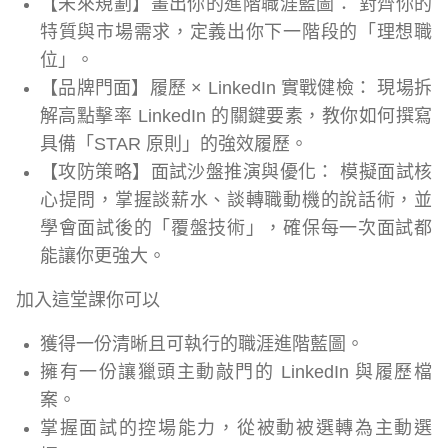
【未來規劃】畫出你的進階職涯藍圖： 對齊你的
特質與市場需求，定義出你下一階段的「理想職
位」。
【品牌門面】履歷 × LinkedIn 實戰健檢： 現場拆
解高點擊率 LinkedIn 的關鍵要素，教你如何撰寫
具備「STAR 原則」的強效履歷。
【攻防策略】面試沙盤推演與優化： 模擬面試核
心提問，掌握談薪水、談轉職動機的說話術，並
學會面試後的「覆盤技術」，確保每一次面試都
能讓你更強大。
加入這堂課你可以
獲得一份清晰且可執行的職涯進階藍圖。
擁有一份讓獵頭主動敲門的 LinkedIn 與履歷檔
案。
掌握面試的控場能力，從被動被選轉為主動選