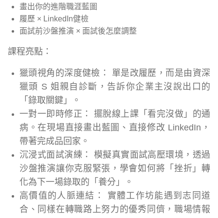
畫出你的進階職涯藍圖
履歷 × LinkedIn健檢
面試前沙盤推演 × 面試後怎麼調整
課程亮點：
獵頭視角的深度健檢： 單是改履歷，而是由資深
獵頭 S 姐親自診斷，告訴你企業主沒說出口的
「錄取關鍵」。
一對一即時修正： 擺脫線上課「看完沒做」的通
病。在現場直接畫出藍圖、直接修改 LinkedIn，
帶著完成品回家。
沉浸式面試演練： 模擬真實面試高壓環境，透過
沙盤推演讓你克服緊張，學會如何將「挫折」轉
化為下一場錄取的「養分」。
高價值的人脈連結： 實體工作坊能遇到志同道
合、同樣在轉職路上努力的優秀同儕，職場情報