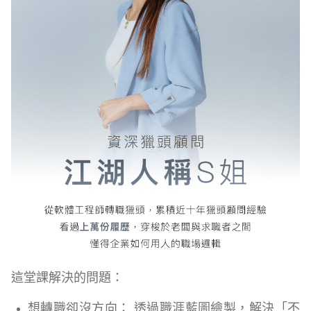
這堂課解決的問題：
想轉職卻沒方向： 透過職涯藍圖繪製，解決「不