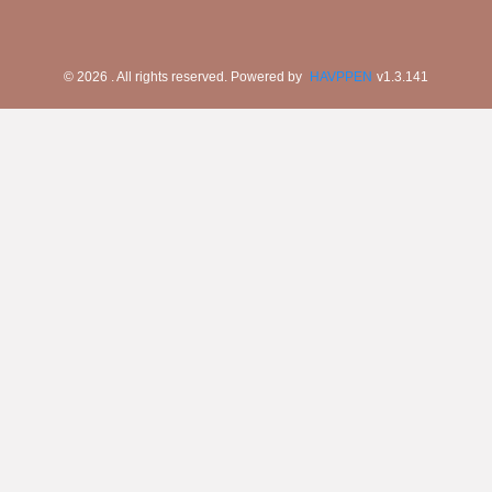
©
2026
. All rights reserved.
Powered by
HAVPPEN
v
1.3.141