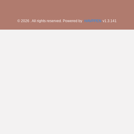
©
2026
. All rights reserved.
Powered by
HAVPPEN
v
1.3.141