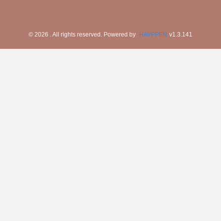
©
2026
. All rights reserved.
Powered by
HAVPPEN
v
1.3.141