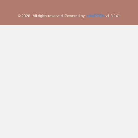
©
2026
. All rights reserved.
Powered by
HAVPPEN
v
1.3.141